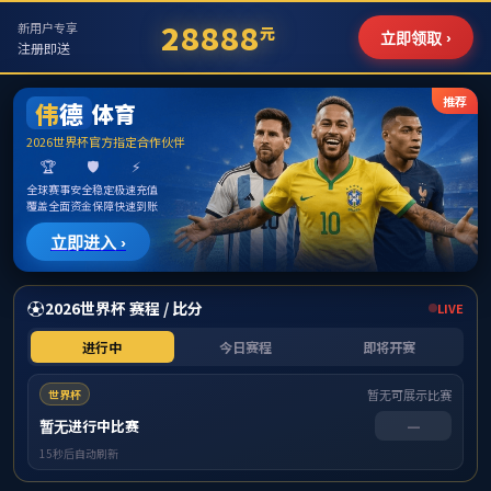
伟德国际(bevictor·1946|
官方网站)源自英国-
Officials Website
Toggl
navig
您的位置：
首页
/
公司概况
/
机构设置
2023-10-01 阅读数：4615